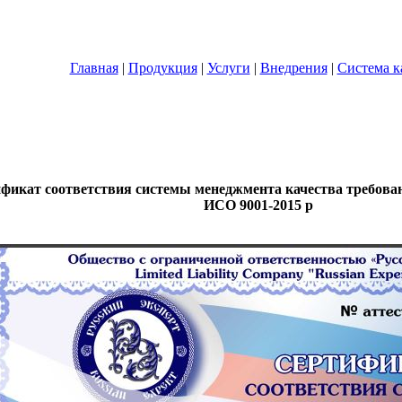
Главная
|
Продукция
|
Услуги
|
Внедрения
|
Система к
фикат соответствия системы менеджмента качества требов
ИСО 9001-2015 p